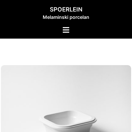
Skip
SPOERLEIN
to
Melaminski porcelan
content
Toggle
menu