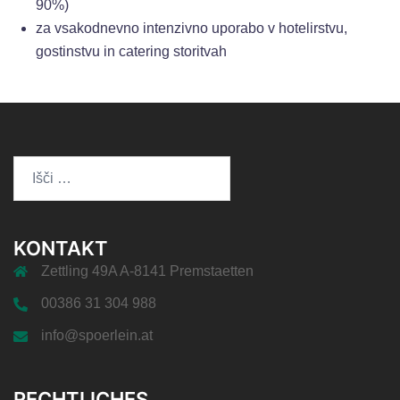
90%)
za vsakodnevno intenzivno uporabo v hotelirstvu,
gostinstvu in catering storitvah
Išči:
KONTAKT
Zettling 49A A-8141 Premstaetten
00386 31 304 988
info@spoerlein.at
RECHTLICHES