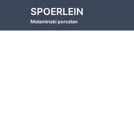
Skip
SPOERLEIN
to
content
Melaminski porcelan