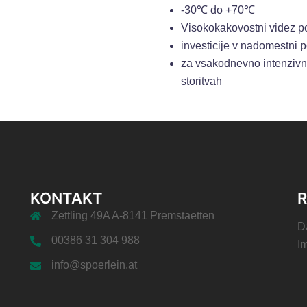
-30℃ do +70℃
Visokokakovostni videz p
investicije v nadomestni 
za vsakodnevno intenzivno
storitvah
KONTAKT
R
Zettling 49A A-8141 Premstaetten
D
00386 31 304 988
I
info@spoerlein.at