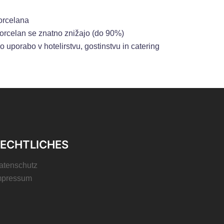
orcelana
porcelan se znatno znižajo (do 90%)
 uporabo v hotelirstvu, gostinstvu in catering
ECHTLICHES
atenschutz
mpressum