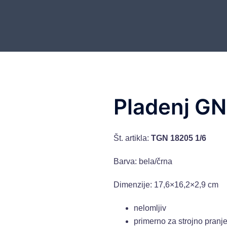
Pladenj GN
Št. artikla:
TGN 18205
1/6
Barva: bela/črna
Dimenzije: 17,6×16,2×2,9 cm
nelomljiv
primerno za strojno pranj