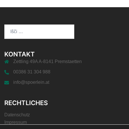
Išči:
KONTAKT
Zettling 49A A-8141 Premstaetten
00386 31 304 988
info@spoerlein.at
RECHTLICHES
Datenschutz
Impressum