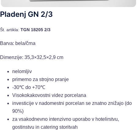
Pladenj GN 2/3
Št. artikla:
TGN 18205
2/3
Barva: bela/črna
Dimenzije: 35,3×32,5×2,9 cm
nelomljiv
primerno za strojno pranje
-30℃ do +70℃
Visokokakovostni videz porcelana
investicije v nadomestni porcelan se znatno znižajo (do
90%)
za vsakodnevno intenzivno uporabo v hotelirstvu,
gostinstvu in catering storitvah