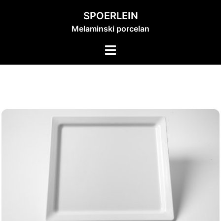
Skip
SPOERLEIN
to
Melaminski porcelan
content
Toggle
menu