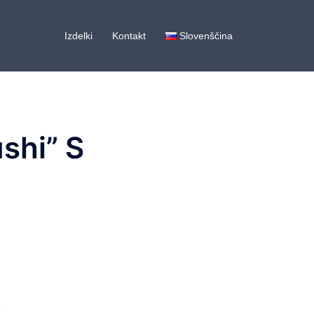
Izdelki
Kontakt
Slovenščina
shi” S
e