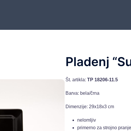
Pladenj “Su
Št. artikla:
TP 18206-11.5
Barva: bela/črna
Dimenzije: 29x18x3 cm
nelomljiv
primerno za strojno pranj