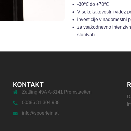
-30℃ do +70℃
Visokokakovostni videz p
investicije v nadomestni 
za vsakodnevno intenzivno
storitvah
KONTAKT
R
Zettling 49A A-8141 Premstaetten
D
00386 31 304 988
I
info@spoerlein.at