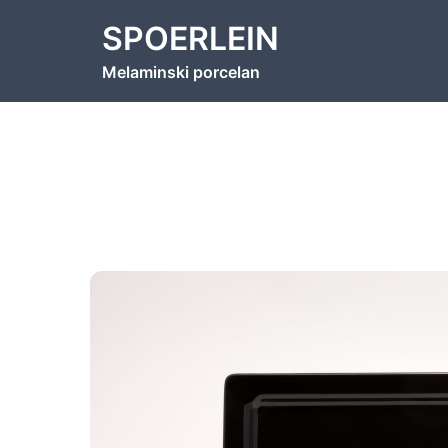
Skip
SPOERLEIN
to
content
Melaminski porcelan