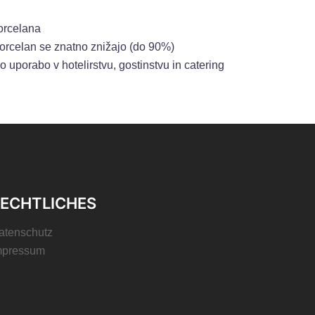
orcelana
porcelan se znatno znižajo (do 90%)
 uporabo v hotelirstvu, gostinstvu in catering
ECHTLICHES
atenschutz
mpressum