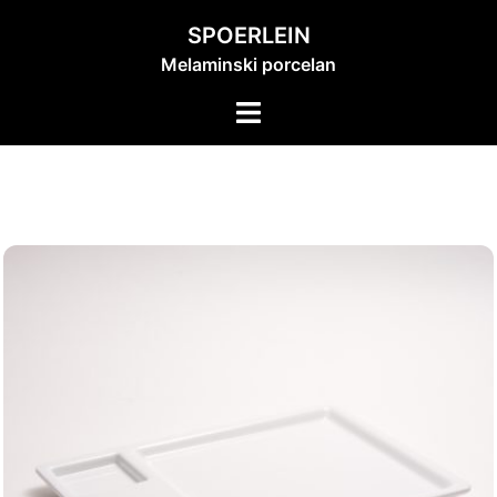
Skip
SPOERLEIN
to
Melaminski porcelan
content
Toggle
menu