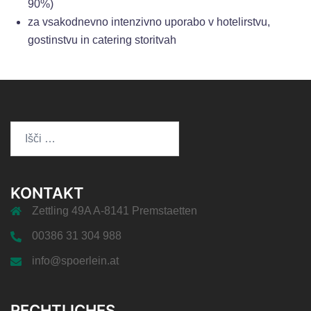
90%)
za vsakodnevno intenzivno uporabo v hotelirstvu,
gostinstvu in catering storitvah
Išči:
KONTAKT
Zettling 49A A-8141 Premstaetten
00386 31 304 988
info@spoerlein.at
RECHTLICHES