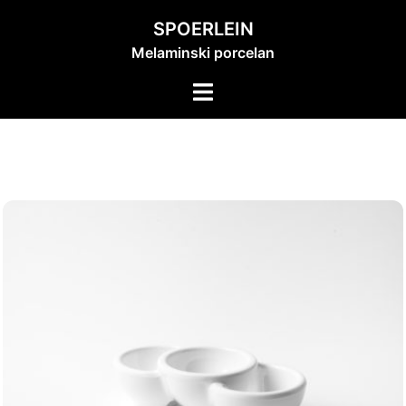
Skip
SPOERLEIN
to
Melaminski porcelan
content
Toggle
menu