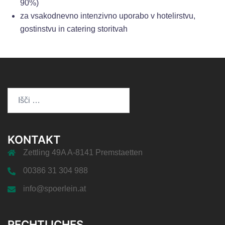
90%)
za vsakodnevno intenzivno uporabo v hotelirstvu,
gostinstvu in catering storitvah
Išči:
KONTAKT
Zettling 49A A-8141 Premstaetten
00386 31 304 988
info@spoerlein.at
RECHTLICHES