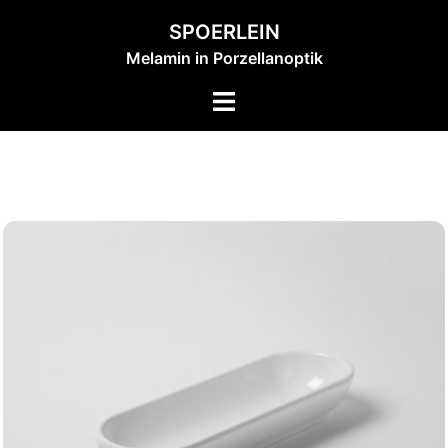
Zum
SPOERLEIN
Inhalt
Melamin in Porzellanoptik
springen
Menü
umschalten