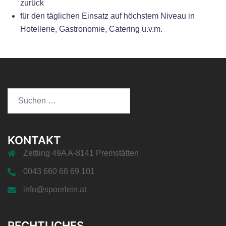
zurück
für den täglichen Einsatz auf höchstem Niveau in
Hotellerie, Gastronomie, Catering u.v.m.
Suchen
nach:
KONTAKT
Zettling 49A A-8141 Premstätten
0043 660 68 69 101
info@spoerlein.at
RECHTLICHES