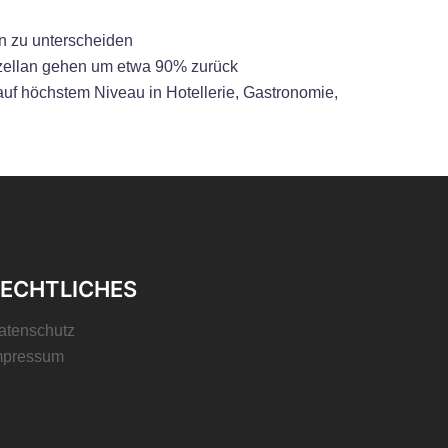
an zu unterscheiden
orzellan gehen um etwa 90% zurück
 auf höchstem Niveau in Hotellerie, Gastronomie,
ECHTLICHES
atenschutz
mpressum