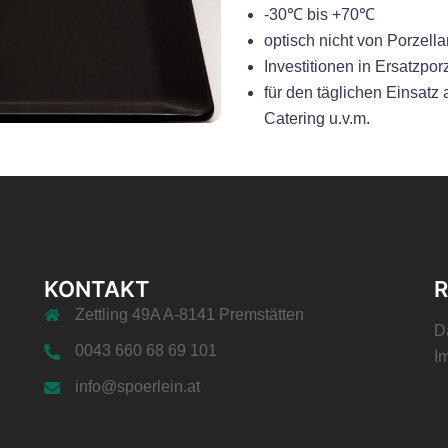
-30℃ bis +70℃
optisch nicht von Porzell
Investitionen in Ersatzp
für den täglichen Einsatz
Catering u.v.m.
KONTAKT
R
Zettling 49A A-8141 Premstätten
D
0043 660 68 69 101
I
info@spoerlein.at