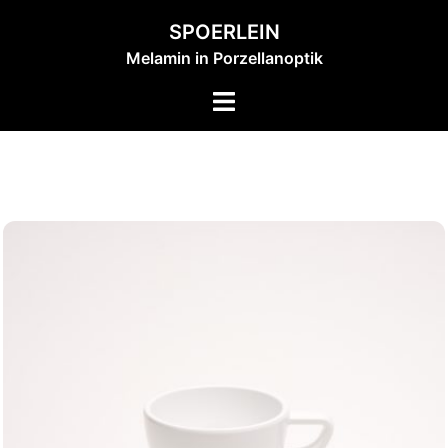
Zum
SPOERLEIN
Inhalt
Melamin in Porzellanoptik
springen
Menü
umschalten