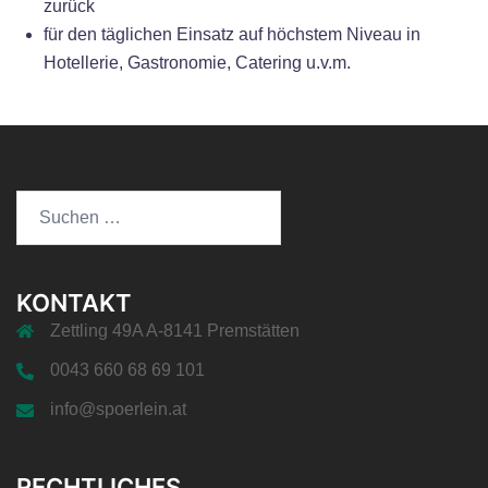
zurück
für den täglichen Einsatz auf höchstem Niveau in
Hotellerie, Gastronomie, Catering u.v.m.
Suchen
nach:
KONTAKT
Zettling 49A A-8141 Premstätten
0043 660 68 69 101
info@spoerlein.at
RECHTLICHES